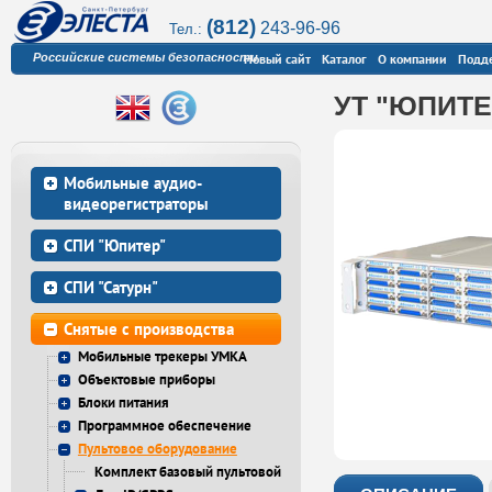
(812)
243-96-96
Тел.:
Российские системы безопасности
Новый сайт
Каталог
О компании
Подд
УТ "ЮПИТЕР
Мобильные аудио-
видеорегистраторы
СПИ "Юпитер"
СПИ "Сатурн"
Снятые с производства
Мобильные трекеры УМКА
Объектовые приборы
Блоки питания
Программное обеспечение
Пультовое оборудование
Комплект базовый пультовой