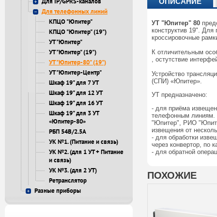
Для IP/GPRS-каналов
ОПИСАНИЕ
Для телефонных линий
КПЦО "Юпитер"
УТ "Юпитер" 80
пред
конструктив 19". Для
КПЦО "Юпитер" (19")
кроссировочные рамк
УТ "Юпитер"
УТ "Юпитер" (19")
К отличительным особ
, остутствие интерфе
УТ "Юпитер-80" (19")
УТ "Юпитер-Центр"
Устройство трансляци
(СПИ) «Юпитер».
Шкаф 19" для 7 УТ
Шкаф 19" для 12 УТ
УТ предназначено:
Шкаф 19" для 16 УТ
- для приёма извеще
Шкаф 19" для 3 УТ
телефонным линиям. 
«Юпитер-80»
"Юпитер", РИО "Юпит
извещения от несколь
РБП 54В/2.5А
- для обработки изв
УК №1. (Питание и связь)
через конвертор, по 
УК №2. (для 1 УТ + Питание
- для обратной опера
и связь)
УК №3. (для 2 УТ)
ПОХОЖИЕ
Ретранслятор
Разные приборы