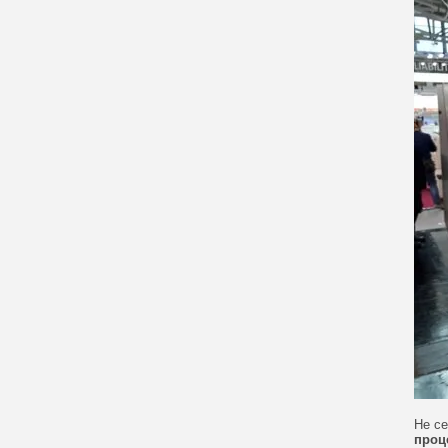
Не се
проц