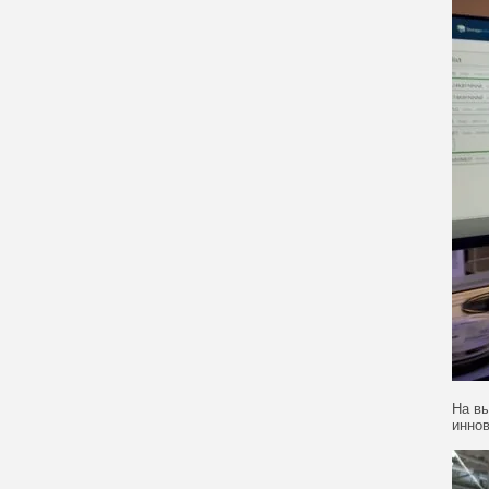
На вы
иннов