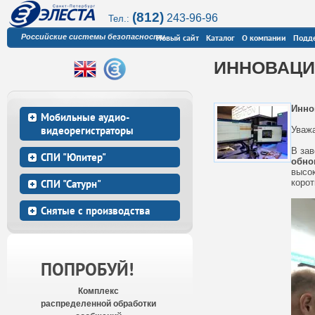
(812)
243-96-96
Тел.:
Российские системы безопасности
Новый сайт
Каталог
О компании
Подд
ИННОВАЦИ
Инно
Мобильные аудио-
видеорегистраторы
Уваж
В зав
СПИ "Юпитер"
обно
высок
СПИ "Сатурн"
корот
Снятые с производства
ПОПРОБУЙ!
Комплекс
распределенной обработки