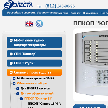
(812)
243-96-96
Тел.:
Российские системы безопасности
Новый сайт
Каталог
О компании
Подд
ППКОП "ЮП
Мобильные аудио-
видеорегистраторы
СПИ "Юпитер"
СПИ "Сатурн"
Снятые с производства
Мобильные трекеры УМКА
Объектовые приборы
Для IP/GPRS каналов
Для телефонных линий
ППКОП "Юпитер 18"
ППКОП "Юпитер 18" 4 (с
кл.)