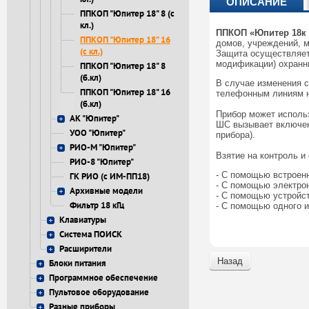
ОПИСАНИЕ
ППКОП "Юпитер 18" 8 (с
кл.)
ППКОП «Юпитер 18к 
ППКОП "Юпитер 18" 16
домов, учреждений, м
(с кл.)
Защита осуществляетс
модификации) охранн
ППКОП "Юпитер 18" 8
(б.кл)
В случае изменения 
ППКОП "Юпитер 18" 16
телефонным линиям на
(б.кл)
Прибор может исполь
АК "Юпитер"
ШС вызывает включен
УОО "Юпитер"
прибора).
РИО-М "Юпитер"
Взятие на контроль 
РИО-8 "Юпитер"
- C помощью встроен
ГК РИО (с ИМ-ПП18)
- С помощью электрон
Архивные модели
- С помощью устройст
Фильтр 18 кГц
- С помощью одного и
Клавиатуры
Система ПОИСК
Расширители
Назад
Блоки питания
Программное обеспечение
Пультовое оборудование
Разные приборы