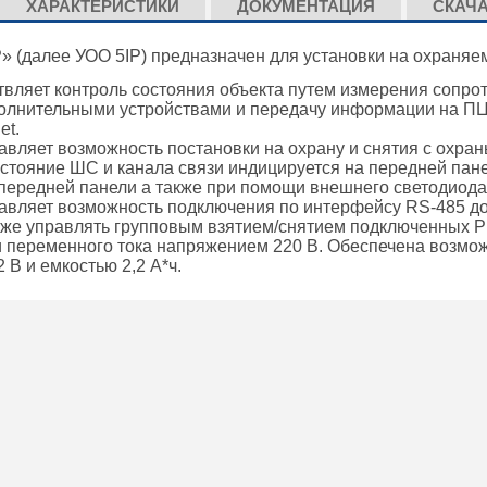
ХАРАКТЕРИСТИКИ
ДОКУМЕНТАЦИЯ
СКАЧ
 (далее УОО 5IP) предназначен для установки на охраняе
твляет контроль состояния объекта путем измерения сопро
полнительными устройствами и передачу информации на П
et.
авляет возможность постановки на охрану и снятия с охра
стояние ШС и канала связи индицируется на передней пане
 передней панели а также при помощи внешнего светодиода
тавляет возможность подключения по интерфейсу RS-485 д
акже управлять групповым взятием/снятием подключенных
ти переменного тока напряжением 220 В. Обеспечена возмо
 В и емкостью 2,2 А*ч.