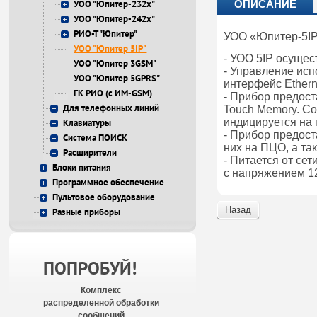
УОО "Юпитер-232x"
ОПИСАНИЕ
УОО "Юпитер-242x"
РИО-Т "Юпитер"
УОО «Юпитер-5IP»
УОО "Юпитер 5IP"
- УОО 5IP осущес
УОО "Юпитер 3GSM"
- Управление ис
УОО "Юпитер 5GPRS"
интерфейс Ethern
ГК РИО (с ИМ-GSM)
- Прибор предост
Для телефонных линий
Touch Memory. Со
индицируется на
Клавиатуры
- Прибор предос
Система ПОИСК
них на ПЦО, а т
Расширители
- Питается от се
Блоки питания
с напряжением 12
Программное обеспечение
Пультовое оборудование
Назад
Разные приборы
ПОПРОБУЙ!
Комплекс
распределенной обработки
сообщений