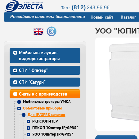
(812)
243-96-96
Тел.:
Российские системы безопасности
Новый сайт
Каталог
УОО "ЮПИТ
Мобильные аудио-
видеорегистраторы
СПИ "Юпитер"
СПИ "Сатурн"
Снятые с производства
Мобильные трекеры УМКА
Объектовые приборы
Для IP/GPRS каналов
РКПС ЮПИТЕР
ППКОП "Юпитер IP/GPRS"
УОО "Юпитер IP/GPRS"