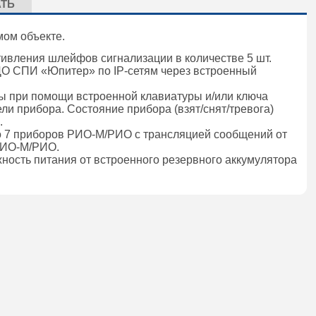
АТЬ
мом объекте.
тивления шлейфов сигнализации в количестве 5 шт.
ЦО СПИ «Юпитер» по IP-сетям через встроенный
ны при помощи встроенной клавиатуры и/или ключа
ли прибора. Состояние прибора (взят/снят/тревога)
.
о 7 приборов РИО-М/РИО с трансляцией сообщений от
 РИО-М/РИО.
жность питания от встроенного резервного аккумулятора