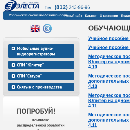
(812)
243-96-96
Тел.:
Российские системы безопасности
Новый сайт
Каталог
О компании
Подд
ОБУЧАЮЩ
Учебное пособие 
Учебное пособие 
Мобильные аудио-
видеорегистраторы
Методическое по
Юпитер на одном 
СПИ "Юпитер"
4.10
СПИ "Сатурн"
Методическое по
дополнительных р
4.10
Снятые с производства
Методическое по
Юпитер на одном 
4.11
ПОПРОБУЙ!
Методическое по
дополнительных р
Комплекс
4.11
распределенной обработки