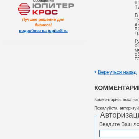
сообщений
п
Т
В
Лучшее решение для
"
в
бизнеса
!
п
подробнее на jupiter8.ru
т
Г
о
м
о
т
Вернуться назад
КОММЕНТАРИ
Комментариев пока нет
Пожалуйста, авторизуй
Авторизац
Введите Ваш лог