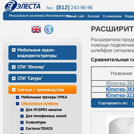
(812)
243-96-96
Тел.:
Российские системы безопасности
Новый сайт
Каталог
О компании
Подд
РАСШИРИТ
Расширители пред
помощи подключае
Мобильные аудио-
шлейфов сигнализа
видеорегистраторы
Сравнительная т
СПИ "Юпитер"
Название
СПИ "Сатурн"
Юпитер-38
Снятые с производства
Юпитер-38
Юпитер-32
Мобильные трекеры УМКА
Объектовые приборы
Сортировать по:
Для IP/GPRS каналов
Для телефонных линий
Клавиатуры
Система ПОИСК