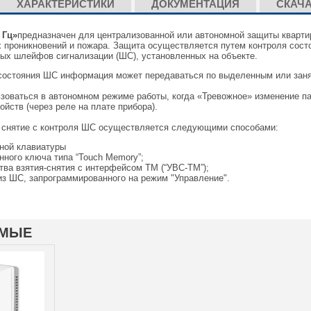
ХАРАКТЕРИСТИКИ
ДОКУМЕНТАЦИЯ
СКАЧ
 Гц»
предназначен для централизованной или автономной защиты квартир
 проникновений и пожара. Защита осуществляется путем контроля состо
ых шлейфов сигнализации (ШС), установленных на объекте.
состояния ШС информация может передаваться по выделенным или заня
зоваться в автономном режиме работы, когда «Тревожное» изменение 
йств (через реле на плате прибора).
и снятие с контроля ШС осуществляется следующими способами:
ной клавиатуры
нного ключа типа “Touch Memory”;
тва взятия-снятия с интерфейсом ТМ (“УВС-ТМ”);
из ШС, запрограммированного на режим "Управление".
ЕМЫЕ