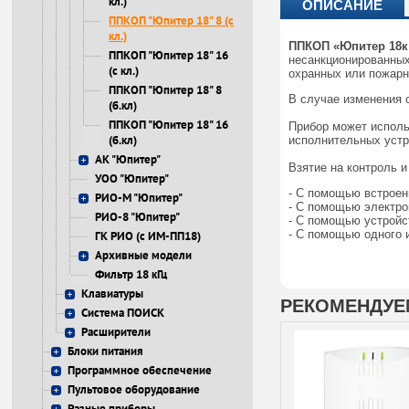
кл.)
ОПИСАНИЕ
ППКОП "Юпитер 18" 8 (с
кл.)
ППКОП «Юпитер 18к
ППКОП "Юпитер 18" 16
несанкционированных
(с кл.)
охранных или пожарн
ППКОП "Юпитер 18" 8
В случае изменения 
(б.кл)
ППКОП "Юпитер 18" 16
Прибор может исполь
(б.кл)
исполнительных устро
АК "Юпитер"
Взятие на контроль 
УОО "Юпитер"
- C помощью встроен
РИО-М "Юпитер"
- С помощью электро
РИО-8 "Юпитер"
- С помощью устройс
- С помощью одного 
ГК РИО (с ИМ-ПП18)
Архивные модели
Фильтр 18 кГц
Клавиатуры
РЕКОМЕНДУ
Система ПОИСК
Расширители
Блоки питания
Программное обеспечение
Пультовое оборудование
Разные приборы