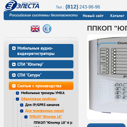
(812)
243-96-96
Тел.:
Российские системы безопасности
Новый сайт
Каталог
ППКОП "ЮП
Мобильные аудио-
видеорегистраторы
СПИ "Юпитер"
СПИ "Сатурн"
Снятые с производства
Мобильные трекеры УМКА
Объектовые приборы
Для IP/GPRS каналов
Для телефонных линий
ППКОП "Юпитер 18"
ППКОП "Юпитер 18" 4 (с