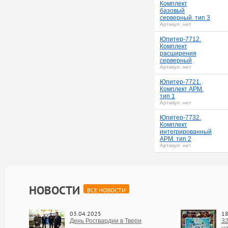
Комплект
базовый
упить
серверный. тип 3
Артикул:
нет
Юпитер-7712.
Комплект
расширения
упить
серверный
Артикул:
нет
Юпитер-7721.
Комплект АРМ.
упить
тип 1
Артикул:
нет
Юпитер-7732.
Комплект
интегрированный
упить
АРМ. тип 2
Артикул:
нет
НОВОСТИ
ВСЕ НОВОСТИ
03.04.2025
18
День Росгвардии в Твери
32