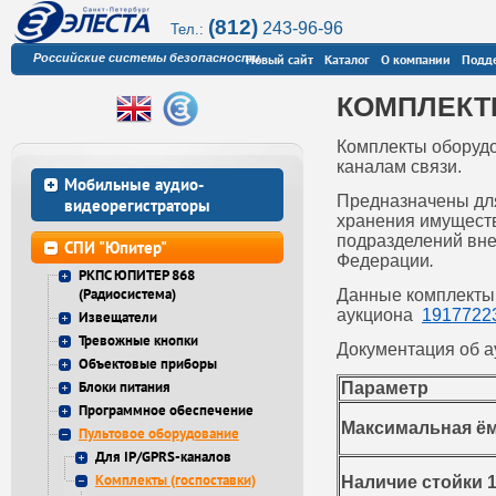
(812)
243-96-96
Тел.:
Российские системы безопасности
Новый сайт
Каталог
О компании
Подд
КОМПЛЕКТ
Комплекты оборуд
каналам связи.
Мобильные аудио-
Предназначены для
видеорегистраторы
хранения имуществ
подразделений вне
СПИ "Юпитер"
Федерации
.
РКПС ЮПИТЕР 868
(Радиосистема)
Данные комплекты 
аукциона
1917722
Извещатели
Тревожные кнопки
Документация об а
Объектовые приборы
Блоки питания
Параметр
Программное обеспечение
Максимальная ё
Пультовое оборудование
Для IP/GPRS-каналов
Комплекты (госпоставки)
Наличие стойки 