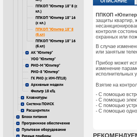
ОПИСАНИЕ
ППКОП "Юпитер 18" 8 (с
кл.)
ППКОП «Юпитер 
ППКОП "Юпитер 18" 16
защиты квартир, 
(с кл.)
несанкционирова
ППКОП "Юпитер 18" 8
контроля состоян
(б.кл)
охранных или пож
ППКОП "Юпитер 18" 16
(б.кл)
В случае измене
или занятым теле
АК "Юпитер"
УОО "Юпитер"
Прибор может исп
РИО-М "Юпитер"
изменение парам
РИО-8 "Юпитер"
исполнительных ус
ГК РИО (с ИМ-ПП18)
Архивные модели
Взятие на контро
Фильтр 18 кГц
- C помощью вст
Клавиатуры
- С помощью элек
Система ПОИСК
- С помощью устр
Расширители
- С помощью одно
Блоки питания
Программное обеспечение
Пультовое оборудование
РЕКОМЕНДУЕ
Разные приборы