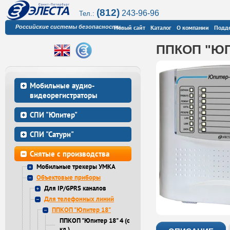
(812)
243-96-96
Тел.:
Российские системы безопасности
Новый сайт
Каталог
О компании
Подд
ППКОП "ЮП
Мобильные аудио-
видеорегистраторы
СПИ "Юпитер"
СПИ "Сатурн"
Снятые с производства
Мобильные трекеры УМКА
Объектовые приборы
Для IP/GPRS каналов
Для телефонных линий
ППКОП "Юпитер 18"
ППКОП "Юпитер 18" 4 (с
кл.)