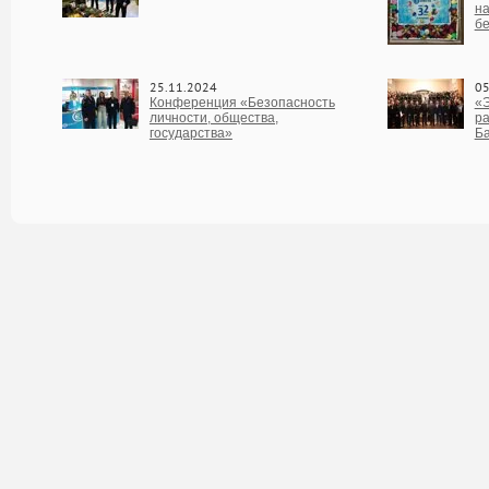
на
бе
25.11.2024
05
Конференция «Безопасность
«Э
личности, общества,
ра
государства»
Б